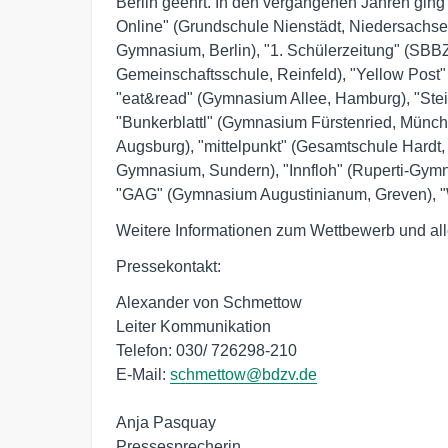
Berlin geehrt. In den vergangenen Jahren gin
Online" (Grundschule Nienstädt, Niedersachsen
Gymnasium, Berlin), "1. Schülerzeitung" (SBBZ
Gemeinschaftsschule, Reinfeld), "Yellow Post
"eat&read" (Gymnasium Allee, Hamburg), "Stei
"Bunkerblattl" (Gymnasium Fürstenried, München)
Augsburg), "mittelpunkt" (Gesamtschule Hardt
Gymnasium, Sundern), "Innfloh" (Ruperti-Gymnas
"GAG" (Gymnasium Augustinianum, Greven), "
Weitere Informationen zum Wettbewerb und all
Pressekontakt:
Alexander von Schmettow
Leiter Kommunikation
Telefon: 030/ 726298-210
E-Mail:
schmettow@bdzv.de
Anja Pasquay
Pressesprecherin