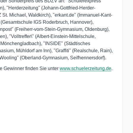
g der Sonderpreis des BDZV an: "Schülerexpress
), "Herderzeitung" (Johann-Gottfried-Herder-
 St. Michael, Waldkirch), "erkant.de" (Immanuel-Kant-
" (Gesamtschule IGS Roderbruch, Hannover),
npost" (Freiherr-vom-Stein-Gymnasium, Oldenburg),
, "Volltreffer\" (Albert-Einstein-Mittelschule,
, Mönchengladbach), "INSIDE" (Städtisches
ium, Mühldorf am Inn), "Graffiti" (Realschule, Rain),
Wooling" (Oberland-Gymnasium, Seifhennersdorf).
e Gewinner finden Sie unter
www.schuelerzeitung.de
.