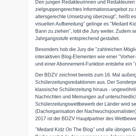
Den jungen Redakteurinnen und Redakteuren s
zielgruppengerechtes Informationsangebot zu s
altersgerechte Umsetzung überzeugt", heißt es
visuellen Aufbereitung" gelinge es "Medard Ki
Bann zu ziehen", lobt die Jury weiter. Zudem s
Jahrgangsstufe entsprechend gestaltet.
Besonders hob die Jury die "zahlreichen Möglich
interaktiven Blog-Elementen wie einer "Vorher
und einer Abonnement-Funktion entstehe ein "mu
Der BDZV zeichnet bereits zum 16. Mal außer
Schülerzeitungsredaktionen aus. Der Sonderprei
klassische Schülerzeitung hinaus - ungewöhnli
Nachrichten und Meinungen auf unterschiedlic
Schülerzeitungswettbewerb der Länder wird s
(Dachorganisation der Nachwuchsjournalisten) 
2017 ist der BDZV Hauptpartner des Wettbewe
"Medard Kidz On The Blog" und alle übrigen 