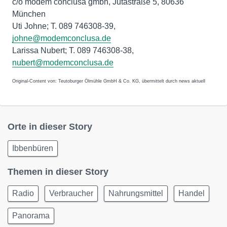
c/o modem conclusa gmbh, Jutastraße 5, 80636
München
Uti Johne; T. 089 746308-39,
johne@modemconclusa.de
Larissa Nubert; T. 089 746308-38,
nubert@modemconclusa.de
Original-Content von: Teutoburger Ölmühle GmbH & Co. KG, übermittelt durch news aktuell
Orte in dieser Story
Ibbenbüren
Themen in dieser Story
Radio
Verbraucher
Nahrungsmittel
Handel
Panorama