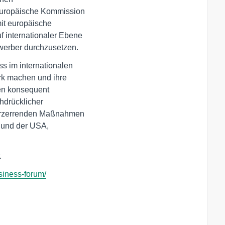
uropäische Kommission 

it europäische 

internationaler Ebene 

werber durchzusetzen.
rk machen und ihre 

en konsequent 

hdrücklicher 

erzerrenden Maßnahmen 

und der USA, 

.
usiness-forum/