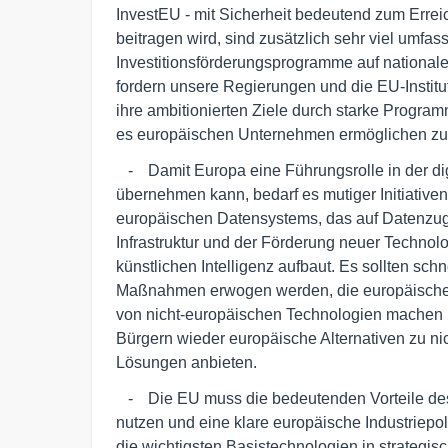
InvestEU - mit Sicherheit bedeutend zum Erreic
beitragen wird, sind zusätzlich sehr viel umfass
Investitionsförderungsprogramme auf nationale
fordern unsere Regierungen und die EU-Institut
ihre ambitionierten Ziele durch starke Programm
es europäischen Unternehmen ermöglichen z
   -	Damit Europa eine Führungsrolle in der digitalen Wirtschaft 

übernehmen kann, bedarf es mutiger Initiativen
europäischen Datensystems, das auf Datenzuga
Infrastruktur und der Förderung neuer Technolo
künstlichen Intelligenz aufbaut. Es sollten schn
Maßnahmen erwogen werden, die europäische
von nicht-europäischen Technologien machen 
Bürgern wieder europäische Alternativen zu nic
Lösungen anbieten.
   -	Die EU muss die bedeutenden Vorteile des Binnenmarkts besser 

nutzen und eine klare europäische Industriepolit
die wichtigsten Basistechnologien in strategisc