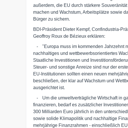
außerdem, die EU durch stärkere Souveränität
machen und Wachstum, Arbeitsplätze sowie 
Bürger zu sichern.
BDI-Präsident Dieter Kempf, Confindustria-P
Geoffroy Roux de Bézieux erklären:
   -	"Europa muss im kommenden Jahrzehnt massiv in inklusives, 

nachhaltiges und wettbewerbsorientiertes Wach
Staatliche Investitionen und Investitionsförder
Steuer- und sonstige Anreize sind nur der erste S
EU-Institutionen sollten einen neuen mehrjähr
beschließen, der klar auf Wachstum und Wettbe
ausgerichtet ist.
   -	Um die umweltverträgliche Wirtschaft in ganz Europa zu 

finanzieren, bedarf es zusätzlicher Investitione
300 Milliarden Euro jährlich in den unterschied
sowie solide Klimapolitik und nachhaltige Fina
mehrjährige Finanzrahmen - einschließlich EU-