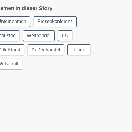
emen in dieser Story
Unternehmen
Pressekonferenz
ndustrie
Welthandel
EU
ittelstand
Außenhandel
Handel
irtschaft