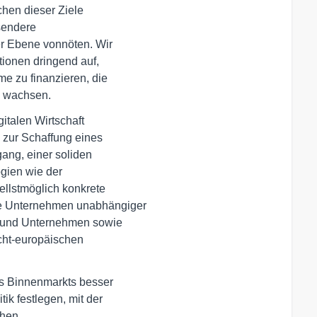
hen dieser Ziele 

endere 

r Ebene vonnöten. Wir 

ionen dringend auf, 

e zu finanzieren, die 

u wachsen.
 zur Schaffung eines 

ng, einer soliden 

gien wie der 

ellstmöglich konkrete

 Unternehmen unabhängiger 

und Unternehmen sowie 

ht-europäischen 

ik festlegen, mit der

hen 
