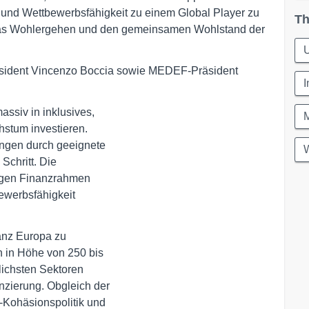
 und Wettbewerbsfähigkeit zu einem Global Player zu
Th
das Wohlergehen und den gemeinsamen Wohlstand der
räsident Vincenzo Boccia sowie MEDEF-Präsident
I
M
stum investieren. 

ungen durch geeignete 

W
chritt. Die 

igen Finanzrahmen 

werbsfähigkeit 

n in Höhe von 250 bis

lichsten Sektoren 

nzierung. Obgleich der 

Kohäsionspolitik und 
