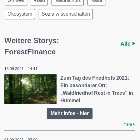
Umwelt
Wald
Naturschutz
Natur
Ökosystem
Sozialwissenschaften
Weitere Storys:
Alle
ForestFinance
13.09.2021 – 14:41
Zum Tag des Friedhofs 2021:
Ein besonderer Ort:
„Waldfriedhof Rest in Trees“ in
Hümmel
Mehr Infos - hier
mehr
01.09.2021 – 07:00