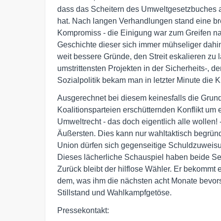
dass das Scheitern des Umweltgesetzbuches al
hat. Nach langen Verhandlungen stand eine brei
Kompromiss - die Einigung war zum Greifen na
Geschichte dieser sich immer mühseliger dahin
weit bessere Gründe, den Streit eskalieren zu l
umstrittensten Projekten in der Sicherheits-, der
Sozialpolitik bekam man in letzter Minute die K
Ausgerechnet bei diesem keinesfalls die Grundf
Koalitionsparteien erschütternden Konflikt um ei
Umweltrecht - das doch eigentlich alle wollen! 
Äußersten. Dies kann nur wahltaktisch begründ
Union dürfen sich gegenseitige Schuldzuweisun
Dieses lächerliche Schauspiel haben beide Sei
Zurück bleibt der hilflose Wähler. Er bekommt 
dem, was ihm die nächsten acht Monate bevorste
Stillstand und Wahlkampfgetöse.
Pressekontakt: