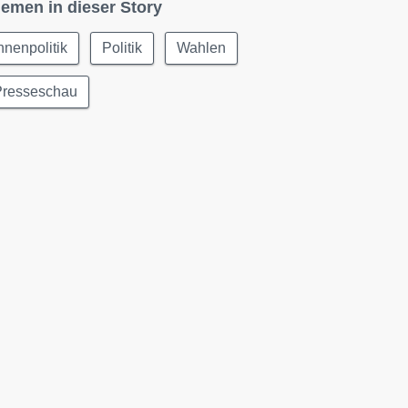
emen in dieser Story
nnenpolitik
Politik
Wahlen
Presseschau