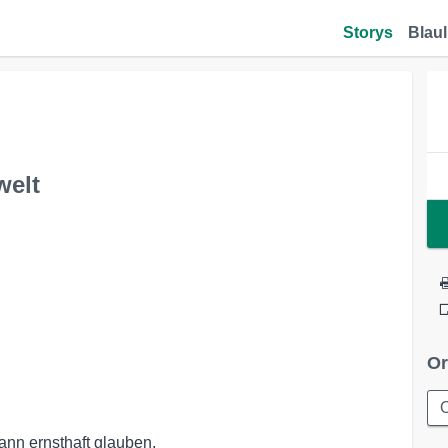
Storys
Blaul
welt
Or
nn ernsthaft glauben,
