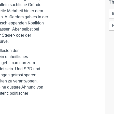
Th
lein sachliche Gründe 

te Mehrheit hinter dem 

I
h. Außerdem gab es in der

schleppenden Koalition 

assen. Aber selbst bei

 Steuer- oder der 

urve.
esten der 

n einheitliches 

- geht man nun zum 

et sein. Und SPD und 

gen getrost sparen: 

ten zu verantworten. 

eine düstere Ahnung von

ht: politischer 
