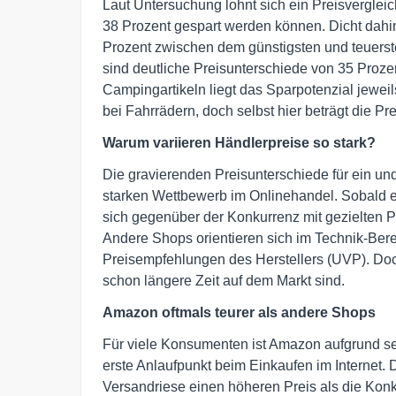
Laut Untersuchung lohnt sich ein Preisverglei
38 Prozent gespart werden können. Dicht dahin
Prozent zwischen dem günstigsten und teuers
sind deutliche Preisunterschiede von 35 Proze
Campingartikeln liegt das Sparpotenzial jeweil
bei Fahrrädern, doch selbst hier beträgt die Pr
Warum variieren Händlerpreise so stark?
Die gravierenden Preisunterschiede für ein un
starken Wettbewerb im Onlinehandel. Sobald e
sich gegenüber der Konkurrenz mit gezielten 
Andere Shops orientieren sich im Technik-Ber
Preisempfehlungen des Herstellers (UVP). Doc
schon längere Zeit auf dem Markt sind.
Amazon oftmals teurer als andere Shops
Für viele Konsumenten ist Amazon aufgrund se
erste Anlaufpunkt beim Einkaufen im Internet. 
Versandriese einen höheren Preis als die Kon