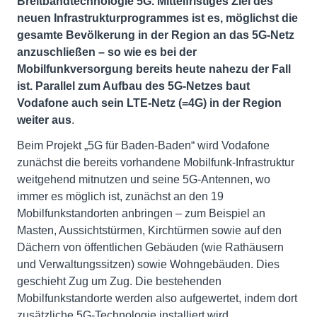
Breitbandtechnologie 5G. Mittelfristiges Ziel des
neuen Infrastrukturprogrammes ist es, möglichst die
gesamte Bevölkerung in der Region an das 5G-Netz
anzuschließen – so wie es bei der
Mobilfunkversorgung bereits heute nahezu der Fall
ist. Parallel zum Aufbau des 5G-Netzes baut
Vodafone auch sein LTE-Netz (=4G) in der Region
weiter aus
.
Beim Projekt „5G für Baden-Baden“ wird Vodafone
zunächst die bereits vorhandene Mobilfunk-Infrastruktur
weitgehend mitnutzen und seine 5G-Antennen, wo
immer es möglich ist, zunächst an den 19
Mobilfunkstandorten anbringen – zum Beispiel an
Masten, Aussichtstürmen, Kirchtürmen sowie auf den
Dächern von öffentlichen Gebäuden (wie Rathäusern
und Verwaltungssitzen) sowie Wohngebäuden. Dies
geschieht Zug um Zug. Die bestehenden
Mobilfunkstandorte werden also aufgewertet, indem dort
zusätzliche 5G-Technologie installiert wird.