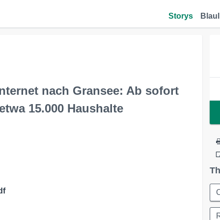
Storys
Blaul
nternet nach Gransee: Ab sofort
 etwa 15.000 Haushalte
Th
df
C