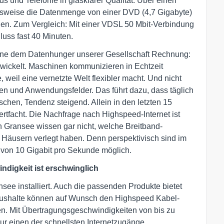
s und Telefonie in glasklarer Qualität. Über einen
lsweise die Datenmenge von einer DVD (4,7 Gigabyte)
den. Zum Vergleich: Mit einer VDSL 50 Mbit-Verbindung
uss fast 40 Minuten.
fone dem Datenhunger unserer Gesellschaft Rechnung:
twickelt. Maschinen kommunizieren in Echtzeit
 weil eine vernetzte Welt flexibler macht. Und nicht
men und Anwendungsfelder. Das führt dazu, dass täglich
hen, Tendenz steigend. Allein in den letzten 15
tfacht. Die Nachfrage nach Highspeed-Internet ist
in Gransee wissen gar nicht, welche Breitband-
 Häusern verlegt haben. Denn perspektivisch sind im
von 10 Gigabit pro Sekunde möglich.
ndigkeit ist erschwinglich
nsee installiert. Auch die passenden Produkte bietet
aushalte können auf Wunsch den Highspeed Kabel-
en. Mit Übertragungsgeschwindigkeiten von bis zu
nur einen der schnellsten Internetzugänge