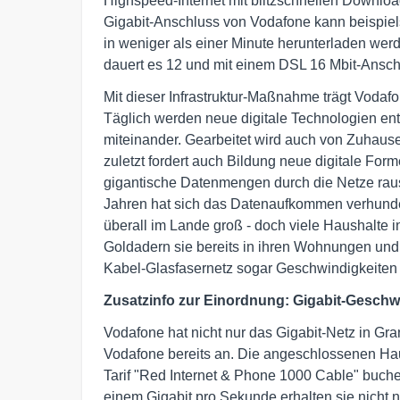
Highspeed-Internet mit blitzschnellen Download
Gigabit-Anschluss von Vodafone kann beispie
in weniger als einer Minute herunterladen wer
dauert es 12 und mit einem DSL 16 Mbit-Anschl
Mit dieser Infrastruktur-Maßnahme trägt Voda
Täglich werden neue digitale Technologien en
miteinander. Gearbeitet wird auch von Zuhause,
zuletzt fordert auch Bildung neue digitale For
gigantische Datenmengen durch die Netze rausc
Jahren hat sich das Datenaufkommen verhunder
überall im Lande groß - doch viele Haushalte 
Goldadern sie bereits in ihren Wohnungen und
Kabel-Glasfasernetz sogar Geschwindigkeiten 
Zusatzinfo zur Einordnung: Gigabit-Geschwi
Vodafone hat nicht nur das Gigabit-Netz in Gra
Vodafone bereits an. Die angeschlossenen H
Tarif "Red Internet & Phone 1000 Cable" buch
einem Gigabit pro Sekunde erhalten sie nicht 