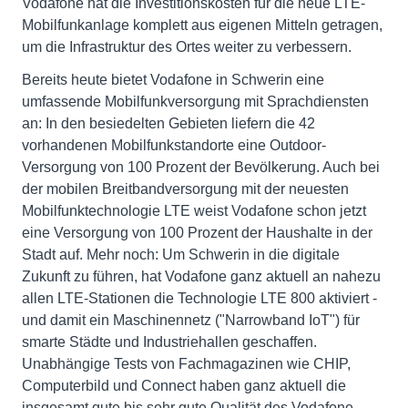
Vodafone hat die Investitionskosten für die neue LTE-
Mobilfunkanlage komplett aus eigenen Mitteln getragen,
um die Infrastruktur des Ortes weiter zu verbessern.
Bereits heute bietet Vodafone in Schwerin eine
umfassende Mobilfunkversorgung mit Sprachdiensten
an: In den besiedelten Gebieten liefern die 42
vorhandenen Mobilfunkstandorte eine Outdoor-
Versorgung von 100 Prozent der Bevölkerung. Auch bei
der mobilen Breitbandversorgung mit der neuesten
Mobilfunktechnologie LTE weist Vodafone schon jetzt
eine Versorgung von 100 Prozent der Haushalte in der
Stadt auf. Mehr noch: Um Schwerin in die digitale
Zukunft zu führen, hat Vodafone ganz aktuell an nahezu
allen LTE-Stationen die Technologie LTE 800 aktiviert -
und damit ein Maschinennetz ("Narrowband IoT") für
smarte Städte und Industriehallen geschaffen.
Unabhängige Tests von Fachmagazinen wie CHIP,
Computerbild und Connect haben ganz aktuell die
insgesamt gute bis sehr gute Qualität des Vodafone-