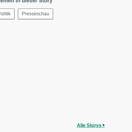
emen in dieser Story
olitik
Presseschau
Alle Storys