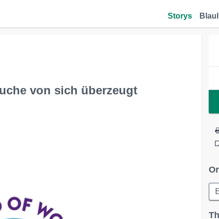
Storys
Blaul
suche von sich überzeugt
Or
Th