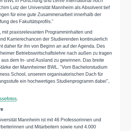
r BWL in Forschung und Lehre international noch
im Lutz der Universität Mannheim als Absolvent tief
gen für eine gute Zusammenarbeit innerhalb der
fung des Fakultätsprofils."
n, mit praxisrelevanten Programminhalten und
d Karrierechancen der Studierenden kontinuierlich
ht daher für ihn von Beginn an auf der Agenda. Des
nnheimer Betriebswirtschaftslehre nach außen zu tragen
 aus dem In- und Ausland zu gewinnen. Das breite
 Stärke der Mannheimer BWL. "Vom Bachelorstudium
ness School, unserem organisatorischen Dach für
dungsstufe ein hochwertiges Studienprogramm dabei",
ssefotos
.
re
niversität Mannheim ist mit 46 Professorinnen und
rbeiterinnen und Mitarbeitern sowie rund 4.000