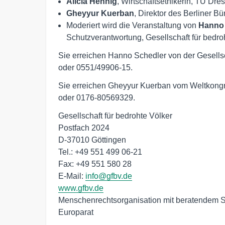
Alicia Hennig
, Wirtschaftsethikerin, TU Dre
Gheyyur Kuerban
, Direktor des Berliner 
Moderiert wird die Veranstaltung von
Hanno 
Schutzverantwortung, Gesellschaft für bedro
Sie erreichen Hanno Schedler von der Gesellsc
oder 0551/49906-15.
Sie erreichen Gheyyur Kuerban vom Weltkongr
oder 0176-80569329.
Gesellschaft für bedrohte Völker

Postfach 2024

D-37010 Göttingen

Tel.: +49 551 499 06-21

Fax: +49 551 580 28

E-Mail: 
info@gfbv.de
www.gfbv.de
Menschenrechtsorganisation mit beratendem S
Europarat