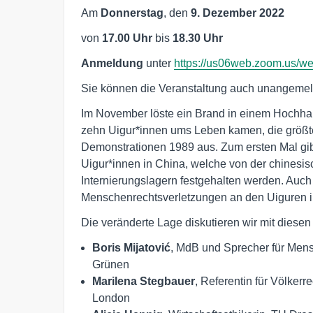
Am
Donnerstag
, den
9. Dezember 2022
von
17.00 Uhr
bis
18.30 Uhr
Anmeldung
unter
https://us06web.zoom.us/
Sie können die Veranstaltung auch unangeme
Im November löste ein Brand in einem Hochha
zehn Uigur*innen ums Leben kamen, die größte
Demonstrationen 1989 aus. Zum ersten Mal gibt
Uigur*innen in China, welche von der chinesisc
Internierungslagern festgehalten werden. Auch 
Menschenrechtsverletzungen an den Uiguren i
Die veränderte Lage diskutieren wir mit diesen
Boris Mijatović
, MdB und Sprecher für Mens
Grünen
Marilena Stegbauer
, Referentin für Völker
London