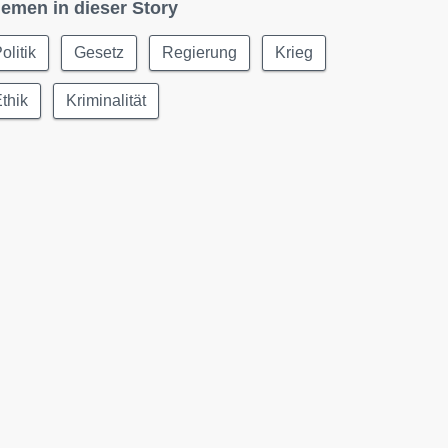
emen in dieser Story
olitik
Gesetz
Regierung
Krieg
thik
Kriminalität