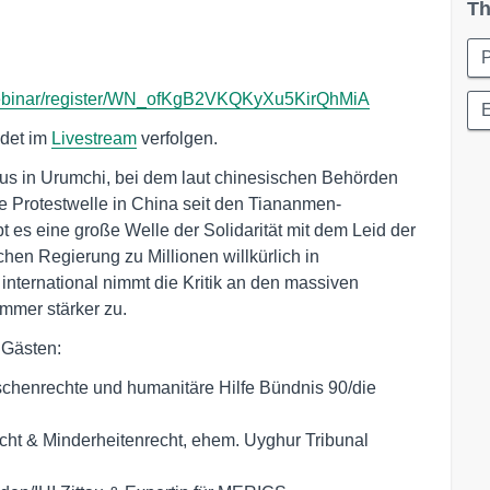
Th
P
webinar/register/WN_ofKgB2VKQKyXu5KirQhMiA
E
ldet im
Livestream
verfolgen.
us in Urumchi, bei dem laut chinesischen Behörden
 Protestwelle in China seit den Tiananmen-
 es eine große Welle der Solidarität mit dem Leid der
hen Regierung zu Millionen willkürlich in
international nimmt die Kritik an den massiven
mmer stärker zu.
 Gästen:
chenrechte und humanitäre Hilfe Bündnis 90/die
recht & Minderheitenrecht, ehem. Uyghur Tribunal