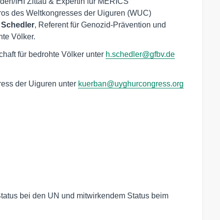
sden/IHI Zittau & Expertin für MERICS
Büros des Weltkongresses der Uiguren (WUC)
Schedler
, Referent für Genozid-Prävention und
hte Völker.
haft für bedrohte Völker unter
h.schedler@gfbv.de
ess der Uiguren unter
kuerban@uyghurcongress.org
tatus bei den UN und mitwirkendem Status beim 