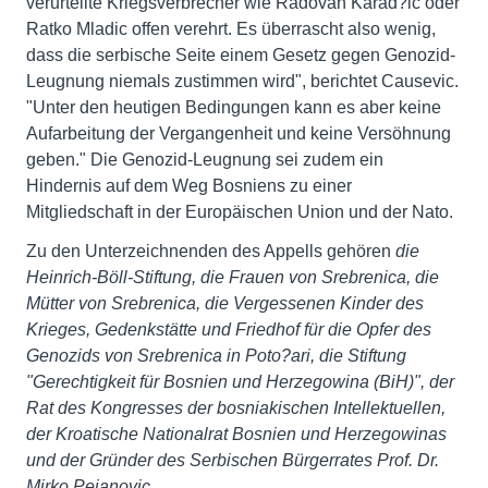
verurteilte Kriegsverbrecher wie Radovan Karad?ic oder
Ratko Mladic offen verehrt. Es überrascht also wenig,
dass die serbische Seite einem Gesetz gegen Genozid-
Leugnung niemals zustimmen wird", berichtet Causevic.
"Unter den heutigen Bedingungen kann es aber keine
Aufarbeitung der Vergangenheit und keine Versöhnung
geben." Die Genozid-Leugnung sei zudem ein
Hindernis auf dem Weg Bosniens zu einer
Mitgliedschaft in der Europäischen Union und der Nato.
Zu den Unterzeichnenden des Appells gehören
die
Heinrich-Böll-Stiftung, die Frauen von Srebrenica, die
Mütter von Srebrenica, die Vergessenen Kinder des
Krieges, Gedenkstätte und Friedhof für die Opfer des
Genozids von Srebrenica in Poto?ari, die Stiftung
"Gerechtigkeit für Bosnien und Herzegowina (BiH)", der
Rat des Kongresses der bosniakischen Intellektuellen,
der Kroatische Nationalrat Bosnien und Herzegowinas
und der Gründer des Serbischen Bürgerrates Prof. Dr.
Mirko Pejanovic.