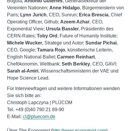
Bogotá;
António Guterres
, Generalsekretär der
Vereinten Nationen;
Anne Hidalgo
, Bürgermeisterin von
Paris;
Lynn Jurich
, CEO, Sunrun;
Erica Brescia
, Chief
Operating Officer, Github;
Azeem Azhar
, CEO,
Exponential View;
Ursula Bassler
, Präsidentin des
CERN-Rates;
Toby Ord
, Future of Humanity Institute;
Michele Wucker
, Stratege und Autor;
Sundar Pichai
,
CEO, Google;
Tamara Rojo
, künstlerische Leiterin,
English National Ballet;
Carmen Reinhart
,
Chefökonomin, Weltbank;
Seth Berkley
, CEO, GAVI;
Sarah al-Amiri
, Wissenschaftsministerin der VAE und
Hope Science Lead.
Für Interviewfragen und weitere Informationen wenden
Sie sich bitte an:
Christoph Lapczyna | PLÜCOM
Tel. +49 (0)40 790 21 89-90
E-Mail:
cl@pluecom.de
Über
The Economist
(
http://www.economist.com
)