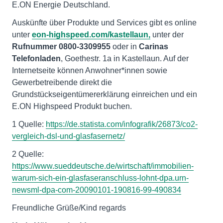
E.ON Energie Deutschland.
Auskünfte über Produkte und Services gibt es online
unter
eon-highspeed.com/kastellaun,
unter der
Rufnummer
0800-3309955
oder in
Carinas
Telefonladen
, Goethestr. 1a in Kastellaun. Auf der
Internetseite können Anwohner*innen sowie
Gewerbetreibende direkt die
Grundstückseigentümererklärung einreichen und ein
E.ON Highspeed Produkt buchen.
1 Quelle:
https://de.statista.com/infografik/26873/co2-
vergleich-dsl-und-glasfasernetz/
2 Quelle:
https://www.sueddeutsche.de/wirtschaft/immobilien-
warum-sich-ein-glasfaseranschluss-lohnt-dpa.urn-
newsml-dpa-com-20090101-190816-99-490834
Freundliche Grüße/Kind regards