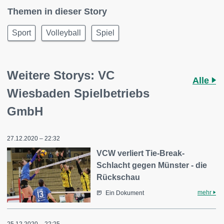
Themen in dieser Story
Sport
Volleyball
Spiel
Weitere Storys: VC
Alle
Wiesbaden Spielbetriebs
GmbH
27.12.2020 – 22:32
VCW verliert Tie-Break-
Schlacht gegen Münster - die
Rückschau
mehr
Ein Dokument
25.12.2020 – 22:25