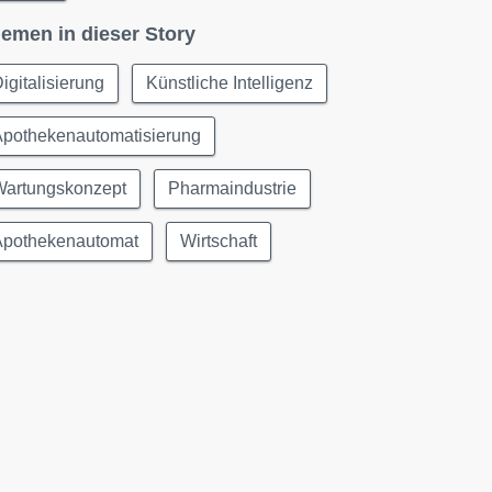
emen in dieser Story
igitalisierung
Künstliche Intelligenz
Apothekenautomatisierung
Wartungskonzept
Pharmaindustrie
Apothekenautomat
Wirtschaft