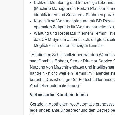
Echtzeit-Monitoring und frühzeitige Erke
(Machine Management Portal)-Plattform ermö
identifizieren und Servicemaßnahmen proakti
KI-gestützte Wartungsplanung mit BD Rowa AI
optimalen Zeitpunkt für Wartungsarbeiten z
Wartung und Reparatur in einem Termin: Ist e
das CRM-System automatisch, ob gleichzeitig
Möglichkeit in einem einzigen Einsatz.
"Mit diesem Schritt vollziehen wir den Wandel v
sagt Dominik Ebbers, Senior Director Service
Nutzung von Maschinendaten und intelligenter A
handeln - nicht, weil ein Termin im Kalender s
braucht. Das ist ein großer Fortschritt für unse
Apothekenautomatisierung."
Verbessertes Kundenerlebnis
Gerade in Apotheken, wo Automatisierungssyst
jede ungeplante Unterbrechung den Betrieb b