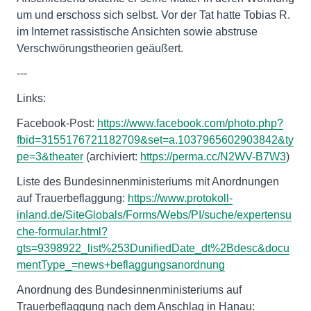
um und erschoss sich selbst. Vor der Tat hatte Tobias R.
im Internet rassistische Ansichten sowie abstruse
Verschwörungstheorien geäußert.
---
Links:
Facebook-Post:
https://www.facebook.com/photo.php?
fbid=3155176721182709&set=a.1037965602903842&ty
pe=3&theater
(archiviert:
https://perma.cc/N2WV-B7W3
)
Liste des Bundesinnenministeriums mit Anordnungen
auf Trauerbeflaggung:
https://www.protokoll-
inland.de/SiteGlobals/Forms/Webs/PI/suche/expertensu
che-formular.html?
gts=9398922_list%253DunifiedDate_dt%2Bdesc&docu
mentType_=news+beflaggungsanordnung
Anordnung des Bundesinnenministeriums auf
Trauerbeflaggung nach dem Anschlag in Hanau: