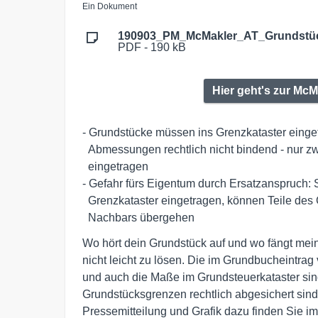
Ein Dokument
190903_PM_McMakler_AT_Grundstüc
PDF - 190 kB
Hier geht's zur Mc
- Grundstücke müssen ins Grenzkataster eingetr
  Abmessungen rechtlich nicht bindend - nur zwölf Prozent der Grundstücke sind 

  eingetragen

- Gefahr fürs Eigentum durch Ersatzanspruch: S
  Grenzkataster eingetragen, können Teile des Grundstücks in den Besitz des 

  Nachbars übergehen
Wo hört dein Grundstück auf und wo fängt mein
nicht leicht zu lösen. Die im Grundbucheintrag
und auch die Maße im Grundsteuerkataster sind
Grundstücksgrenzen rechtlich abgesichert sind 
Pressemitteilung und Grafik dazu finden Sie i