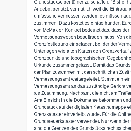
Grundstückseigentümer zu schaffen. "Bisher ha
Angebot genutzt, vermutlich weil die Eintragun
umfassend vermessen werden, es müssen auch
zustimmen. Dazu kostet es einige hundert Euro
von McMakler. Konkret bedeutet das, dass der
Vermessungswesen beauftragen muss. Von di
Grenzfestlegung eingeladen, bei der der Verm
Unterlagen wie alten Karten den Grenzverlauf z
Grenzpunkte und topographischen Gegebenheite
Urkunde zusammengefasst. Damit das Grundstüc
der Plan zusammen mit den schriftlichen Zus
Vermessungsamt weitergeleitet. Stimmt ein ein
Vermessungsamt an das zuständige Gericht verw
als Zustimmung. Nachbarn, die nicht am Tref
Amt Einsicht in die Dokumente bekommen und 
Grundstück auf der digitalen Katastralmappe ei
Grenzkataster einverleibt wurde. Für die Onli
Grundsteuerkataster verwendet. Nur wenn der
sind die Grenzen des Grundstücks rechtssicher