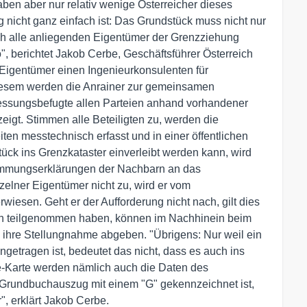
ben aber nur relativ wenige Österreicher dieses
g nicht ganz einfach ist: Das Grundstück muss nicht nur
 alle anliegenden Eigentümer der Grenzziehung
", berichtet Jakob Cerbe, Geschäftsführer Österreich
 Eigentümer einen Ingenieurkonsulenten für
esem werden die Anrainer zur gemeinsamen
essungsbefugte allen Parteien anhand vorhandener
eigt. Stimmen alle Beteiligten zu, werden die
n messtechnisch erfasst und in einer öffentlichen
k ins Grenzkataster einverleibt werden kann, wird
timmungserklärungen der Nachbarn an das
zelner Eigentümer nicht zu, wird er vom
iesen. Geht er der Aufforderung nicht nach, gilt dies
fen teilgenommen haben, können im Nachhinein beim
ihre Stellungnahme abgeben. "Übrigens: Nur weil ein
ngetragen ist, bedeutet das nicht, dass es auch ins
ne-Karte werden nämlich auch die Daten des
 Grundbuchauszug mit einem "G" gekennzeichnet ist,
", erklärt Jakob Cerbe.