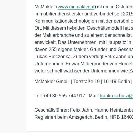
McMakler (
www.mcmakler.at
) ist ein in Öster
Immobiliendienstleister und verbindet seit 201
Kommunikationstechnologien mit der persönli
Ort. Mit diesem hybriden Geschäftsmodell hat s
der Maklerbranche und zu einem der schnell
entwickelt. Das Unternehmen, mit Hauptsitz in B
davon 255 eigene Makler. Gründer und Geschäf
Lukas Pieczonka. Zudem verfügt Felix Jahn üb
Unternehmen. Er war Mitbegründer von Home2
vieler schnell wachsender Unternehmen wie Z
McMakler GmbH | Torstraße 19 | 10119 Berlin 
Tel: +49 30 555 744 917 | Mail: 
franka.schulz
Geschäftsführer: Felix Jahn, Hanno Heintzenb
Registriert beim Amtsgericht Berlin, HRB 1640