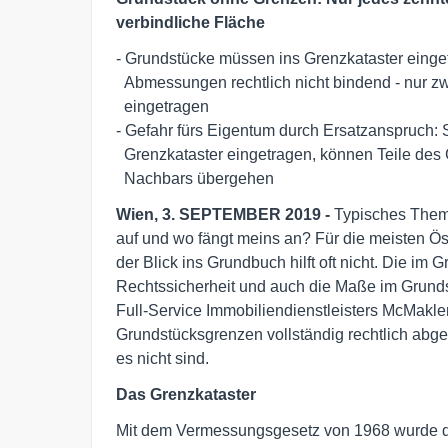
verbindliche Fläche
- Grundstücke müssen ins Grenzkataster eingetr
  Abmessungen rechtlich nicht bindend - nur zwölf Prozent der Grundstücke sind 

  eingetragen

- Gefahr fürs Eigentum durch Ersatzanspruch: S
  Grenzkataster eingetragen, können Teile des Grundstücks in den Besitz des 

  Nachbars übergehen 
Wien, 3. SEPTEMBER 2019 -
Typisches Thema
auf und wo fängt meins an? Für die meisten Öste
der Blick ins Grundbuch hilft oft nicht. Die im
Rechtssicherheit und auch die Maße im Grundst
Full-Service Immobiliendienstleisters McMakler
Grundstücksgrenzen vollständig rechtlich abges
es nicht sind.
Das Grenzkataster
Mit dem Vermessungsgesetz von 1968 wurde das