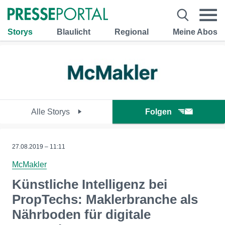
Storys
Blaulicht
Regional
Meine Abos
Alle Storys
Folgen
27.08.2019 – 11:11
McMakler
Künstliche Intelligenz bei
PropTechs: Maklerbranche als
Nährboden für digitale