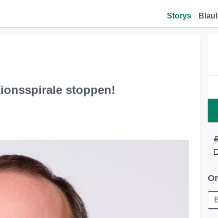
Storys
Blaul
ionsspirale stoppen!
Or
B