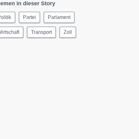
emen in dieser Story
olitik
Partei
Parlament
irtschaft
Transport
Zoll