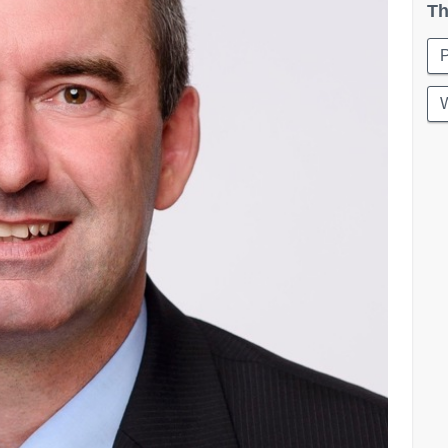
Th
P
W