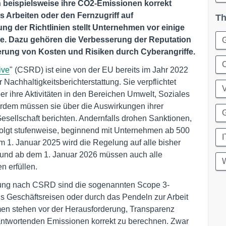
beispielsweise ihre CO2-Emissionen korrekt
Arbeiten oder den Fernzugriff auf
Th
g der Richtlinien stellt Unternehmen vor einige
le. Dazu gehören die Verbesserung der Reputation
erung von Kosten und Risiken durch Cyberangriffe.
C
ive
" (CSRD) ist eine von der EU bereits im Jahr 2022
Nachhaltigkeitsberichterstattung. Sie verpflichtet
er ihre Aktivitäten in den Bereichen Umwelt, Soziales
dem müssen sie über die Auswirkungen ihrer
G
Gesellschaft berichten. Andernfalls drohen Sanktionen,
lgt stufenweise, beginnend mit Unternehmen ab 500
I
m 1. Januar 2025 wird die Regelung auf alle bisher
 und ab dem 1. Januar 2026 müssen auch alle
W
n erfüllen.
attung nach CSRD sind die sogenannten Scope 3-
 Geschäftsreisen oder durch das Pendeln zur Arbeit
en stehen vor der Herausforderung, Transparenz
rantwortenden Emissionen korrekt zu berechnen. Zwar