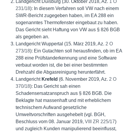
Landgericht Duisburg (30. Oktober 2018, Az.
1 O
231/18
): In diesem Verfahren soll VW nach einem
SWR-Bericht zugegeben haben, im EA 288 ein
sogenanntes Thermofenster eingebaut zu haben.
Das Gericht sieht Haftung von VW aus § 826 BGB
als gegeben an.
Landgericht Wuppertal (15. März 2019, Az.
2 O
273/18
): Ein Gutachten soll herausfinden, ob im EA
288 eine Prüfstanderkennung und eine Software
verbaut worden ist, die bei einer bestimmten
Drehzahl die Abgasreinigung herunterfährt.
Landgericht
Krefeld
(6. November 2019, Az.
2 O
370/18
): Das Gericht sah einen
Schadensersatzanspruch aus § 826 BGB. Die
Beklagte hat massenhaft und mit erheblichem
technischem Aufwand gesetzliche
Umweltvorschriften ausgehebelt (vgl. BGH,
Beschluss vom 08. Januar 2019,
VIII ZR 225/17
)
und zugleich Kunden manipulierend beeinflusst,