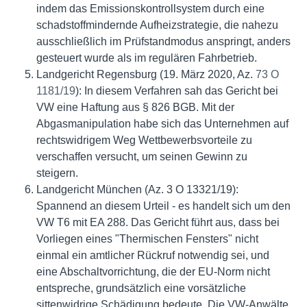
indem das Emissionskontrollsystem durch eine
schadstoffmindernde Aufheizstrategie, die nahezu
ausschließlich im Prüfstandmodus anspringt, anders
gesteuert wurde als im regulären Fahrbetrieb.
Landgericht Regensburg (19. März 2020, Az.
73 O
1181/19
): In diesem Verfahren sah das Gericht bei
VW eine Haftung aus § 826 BGB. Mit der
Abgasmanipulation habe sich das Unternehmen auf
rechtswidrigem Weg Wettbewerbsvorteile zu
verschaffen versucht, um seinen Gewinn zu
steigern.
Landgericht München (Az. 3 O 13321/19):
Spannend an diesem Urteil - es handelt sich um den
VW T6 mit EA 288. Das Gericht führt aus, dass bei
Vorliegen eines "Thermischen Fensters" nicht
einmal ein amtlicher Rückruf notwendig sei, und
eine Abschaltvorrichtung, die der EU-Norm nicht
entspreche, grundsätzlich eine vorsätzliche
sittenwidrige Schädigung bedeute. Die VW-Anwälte