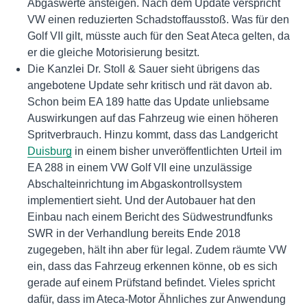
Abgaswerte ansteigen. Nach dem Update verspricht
VW einen reduzierten Schadstoffausstoß. Was für den
Golf VII gilt, müsste auch für den Seat Ateca gelten, da
er die gleiche Motorisierung besitzt.
Die Kanzlei Dr. Stoll & Sauer sieht übrigens das
angebotene Update sehr kritisch und rät davon ab.
Schon beim EA 189 hatte das Update unliebsame
Auswirkungen auf das Fahrzeug wie einen höheren
Spritverbrauch. Hinzu kommt, dass das Landgericht
Duisburg
in einem bisher unveröffentlichten Urteil im
EA 288 in einem VW Golf VII eine unzulässige
Abschalteinrichtung im Abgaskontrollsystem
implementiert sieht. Und der Autobauer hat den
Einbau nach einem Bericht des Südwestrundfunks
SWR in der Verhandlung bereits Ende 2018
zugegeben, hält ihn aber für legal. Zudem räumte VW
ein, dass das Fahrzeug erkennen könne, ob es sich
gerade auf einem Prüfstand befindet. Vieles spricht
dafür, dass im Ateca-Motor Ähnliches zur Anwendung