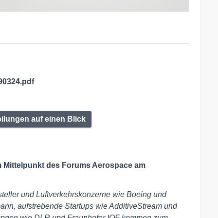
0324.pdf
eilungen auf einen Blick
im Mittelpunkt des Forums Aerospace am
teller und Luftverkehrskonzerne wie Boeing und
ann, aufstrebende Startups wie AdditiveStream und
tungen wie DLR und Fraunhofer IOF kommen zum