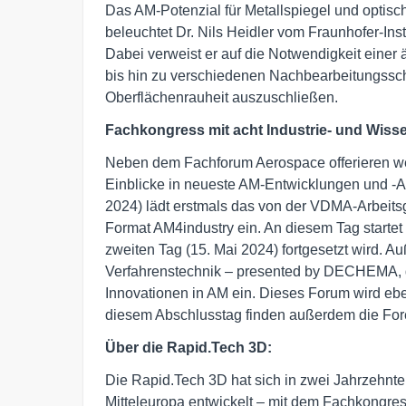
Das AM-Potenzial für Metallspiegel und opt
beleuchtet Dr. Nils Heidler vom Fraunhofer-Ins
Dabei verweist er auf die Notwendigkeit einer 
bis hin zu verschiedenen Nachbearbeitungssch
Oberflächenrauheit auszuschließen.
Fachkongress mit acht Industrie- und Wiss
Neben dem Fachforum Aerospace offerieren w
Einblicke in neueste AM-Entwicklungen und -
2024) lädt erstmals das von der VDMA-Arbeitsg
Format AM4industry ein. An diesem Tag starte
zweiten Tag (15. Mai 2024) fortgesetzt wird.
Verfahrenstechnik – presented by DECHEMA, 
Innovationen in AM ein. Dieses Forum wird eben
diesem Abschlusstag finden außerdem die Fore
Über die Rapid.Tech 3D:
Die Rapid.Tech 3D hat sich in zwei Jahrzehnt
Mitteleuropa entwickelt – mit dem Fachkongress