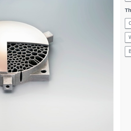
Th
C
W