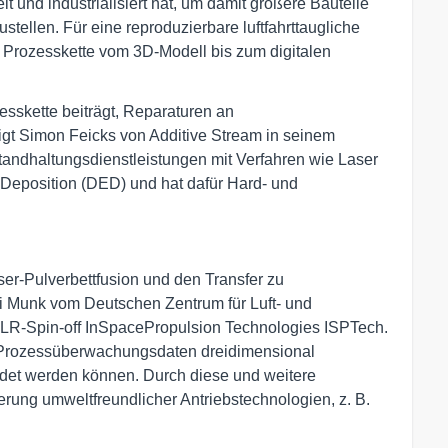
lt und industrialisiert hat, um damit größere Bauteile
tellen. Für eine reproduzierbare luftfahrttaugliche
en Prozesskette vom 3D-Modell bis zum digitalen
zesskette beiträgt, Reparaturen an
gt Simon Feicks von Additive Stream in seinem
nstandhaltungsdienstleistungen mit Verfahren wie Laser
Deposition (DED) und hat dafür Hard- und
er-Pulverbettfusion und den Transfer zu
ri Munk vom Deutschen Zentrum für Luft- und
LR-Spin-off InSpacePropulsion Technologies ISPTech.
dem Prozessüberwachungsdaten dreidimensional
ldet werden können. Durch diese und weitere
rung umweltfreundlicher Antriebstechnologien, z. B.