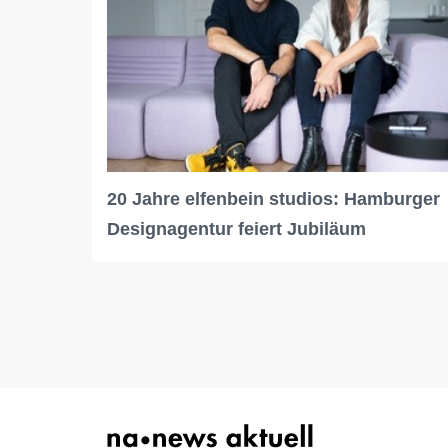
20 Jahre elfenbein studios: Hamburger
Designagentur feiert Jubiläum