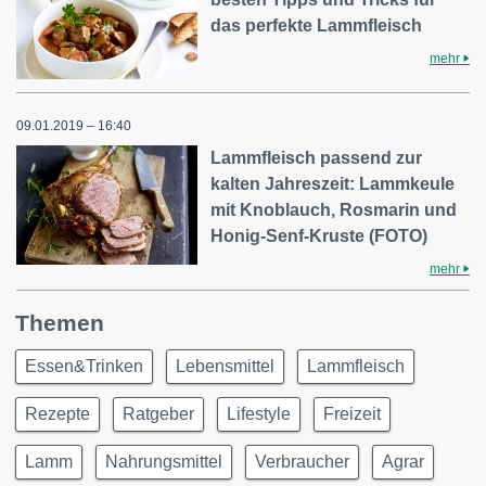
das perfekte Lammfleisch
mehr
09.01.2019 – 16:40
Lammfleisch passend zur
kalten Jahreszeit: Lammkeule
mit Knoblauch, Rosmarin und
Honig-Senf-Kruste (FOTO)
mehr
Themen
Essen&Trinken
Lebensmittel
Lammfleisch
Rezepte
Ratgeber
Lifestyle
Freizeit
Lamm
Nahrungsmittel
Verbraucher
Agrar