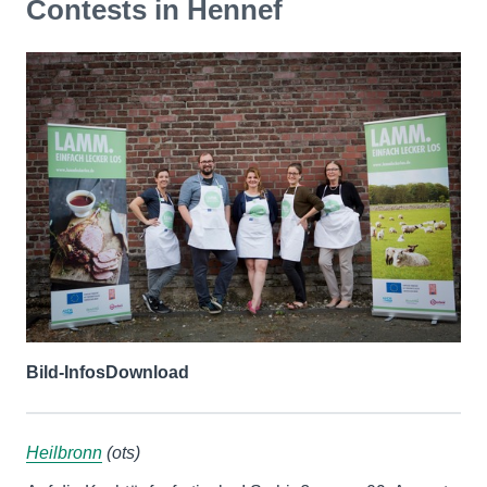
Contests in Hennef
Bild-Infos
Download
Heilbronn
(ots)