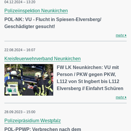
04.12.2024 – 13:20
Polizeiinspektion Neunkirchen
POL-NK: VU - Flucht in Spiesen-Elversberg/
Geschädigter gesucht!
mehr
22.08.2024 – 16:07
Kreisfeuerwehrverband Neunkirchen
FW LK Neunkirchen: VU mit
Person / PKW gegen PKW,
L112 von St Ingbert bis L112
Elversberg // Einfahrt Schüren
4
mehr
28.09.2023 – 15:00
Polizeipräsidium Westpfalz
POL-PPWP: Verbrechen nach dem