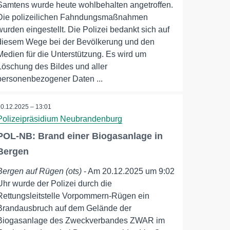
Samtens wurde heute wohlbehalten angetroffen.
Die polizeilichen Fahndungsmaßnahmen
wurden eingestellt. Die Polizei bedankt sich auf
diesem Wege bei der Bevölkerung und den
Medien für die Unterstützung. Es wird um
Löschung des Bildes und aller
personenbezogener Daten ...
20.12.2025 – 13:01
Polizeipräsidium Neubrandenburg
POL-NB: Brand einer Biogasanlage in
Bergen
Bergen auf Rügen (ots)
- Am 20.12.2025 um 9:02
Uhr wurde der Polizei durch die
Rettungsleitstelle Vorpommern-Rügen ein
Brandausbruch auf dem Gelände der
Biogasanlage des Zweckverbandes ZWAR im