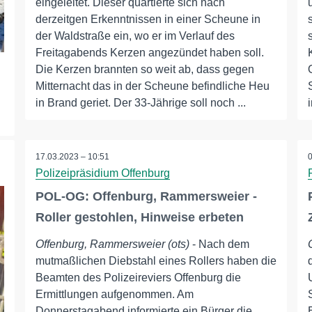
eingeleitet. Dieser quartierte sich nach
derzeitgen Erkenntnissen in einer Scheune in
der Waldstraße ein, wo er im Verlauf des
Freitagabends Kerzen angezündet haben soll.
Die Kerzen brannten so weit ab, dass gegen
Mitternacht das in der Scheune befindliche Heu
in Brand geriet. Der 33-Jährige soll noch ...
17.03.2023 – 10:51
Polizeipräsidium Offenburg
POL-OG: Offenburg, Rammersweier -
Roller gestohlen, Hinweise erbeten
Offenburg, Rammersweier (ots)
- Nach dem
mutmaßlichen Diebstahl eines Rollers haben die
Beamten des Polizeireviers Offenburg die
Ermittlungen aufgenommen. Am
Donnerstagabend informierte ein Bürger die