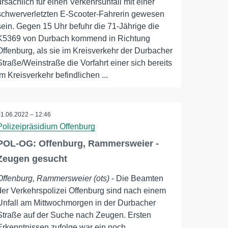
ursächlich für einen Verkehrsunfall mit einer
schwerverletzten E-Scooter-Fahrerin gewesen
sein. Gegen 15 Uhr befuhr die 71-Jährige die
K5369 von Durbach kommend in Richtung
Offenburg, als sie im Kreisverkehr der Durbacher
Straße/Weinstraße die Vorfahrt einer sich bereits
im Kreisverkehr befindlichen ...
01.06.2022 – 12:46
Polizeipräsidium Offenburg
POL-OG: Offenburg, Rammersweier -
Zeugen gesucht
Offenburg, Rammersweier (ots)
- Die Beamten
der Verkehrspolizei Offenburg sind nach einem
Unfall am Mittwochmorgen in der Durbacher
Straße auf der Suche nach Zeugen. Ersten
Erkenntnissen zufolge war ein noch