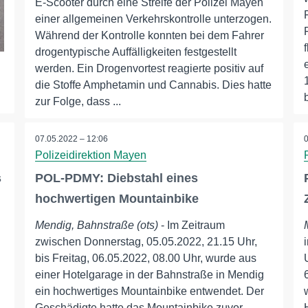
E-Scooter durch eine Streife der Polizei Mayen
einer allgemeinen Verkehrskontrolle unterzogen.
Während der Kontrolle konnten bei dem Fahrer
drogentypische Auffälligkeiten festgestellt
werden. Ein Drogenvortest reagierte positiv auf
die Stoffe Amphetamin und Cannabis. Dies hatte
zur Folge, dass ...
07.05.2022 – 12:06
Polizeidirektion Mayen
s
POL-PDMY: Diebstahl eines
hochwertigen Mountainbike
Mendig, Bahnstraße (ots)
- Im Zeitraum
zwischen Donnerstag, 05.05.2022, 21.15 Uhr,
bis Freitag, 06.05.2022, 08.00 Uhr, wurde aus
einer Hotelgarage in der Bahnstraße in Mendig
ein hochwertiges Mountainbike entwendet. Der
Geschädigte hatte das Mountainbike zuvor