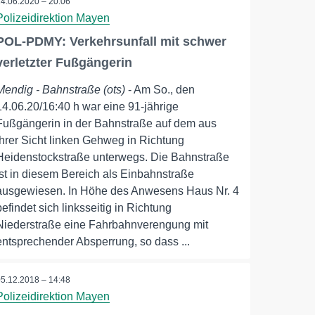
14.06.2020 – 20:06
Polizeidirektion Mayen
POL-PDMY: Verkehrsunfall mit schwer
verletzter Fußgängerin
Mendig - Bahnstraße (ots)
- Am So., den
14.06.20/16:40 h war eine 91-jährige
Fußgängerin in der Bahnstraße auf dem aus
ihrer Sicht linken Gehweg in Richtung
Heidenstockstraße unterwegs. Die Bahnstraße
ist in diesem Bereich als Einbahnstraße
ausgewiesen. In Höhe des Anwesens Haus Nr. 4
befindet sich linksseitig in Richtung
Niederstraße eine Fahrbahnverengung mit
entsprechender Absperrung, so dass ...
05.12.2018 – 14:48
Polizeidirektion Mayen