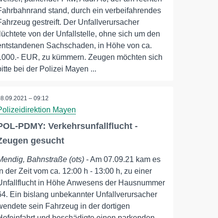
Fahrbahnrand stand, durch ein verbeifahrendes
Fahrzeug gestreift. Der Unfallverursacher
flüchtete von der Unfallstelle, ohne sich um den
entstandenen Sachschaden, in Höhe von ca.
1000.- EUR, zu kümmern. Zeugen möchten sich
bitte bei der Polizei Mayen ...
08.09.2021 – 09:12
Polizeidirektion Mayen
POL-PDMY: Verkehrsunfallflucht -
Zeugen gesucht
Mendig, Bahnstraße (ots)
- Am 07.09.21 kam es
in der Zeit vom ca. 12:00 h - 13:00 h, zu einer
Unfallflucht in Höhe Anwesens der Hausnummer
64. Ein bislang unbekannter Unfallverursacher
wendete sein Fahrzeug in der dortigen
Hofeinfahrt und beschädigte einen parkenden,