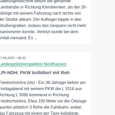
Sattelzugmaschine befuhr die genannte
Landstraße in Richtung Kleinbernten, als der 28-
Jährige mit seinem Fahrzeug nach rechts von
der Straße abkam. Der Auflieger kippte in den
Straßengraben, sodass das Gespann nicht mehr
manövrieren konnte. Verletzt wurde bei dem
Unfall niemand. Es ...
07.09.2025 – 06:43
Landespolizeiinspektion Nordhausen
LPI-NDH: PKW kollidiert mit Reh
Friedrichslohra (ots)
- Ein 36-Jähriger befuhr am
Freitagabend mit seinem PKW die L 1016 aus
Richtung L 3080 kommend in Richtung
Friedrichslohra. Etwa 100 Meter vor der Ortslage
querten plötzlich 3 Rehe die Fahrbahn, wobei
das Fahrzeug mit einem der Tiere kollidierte.