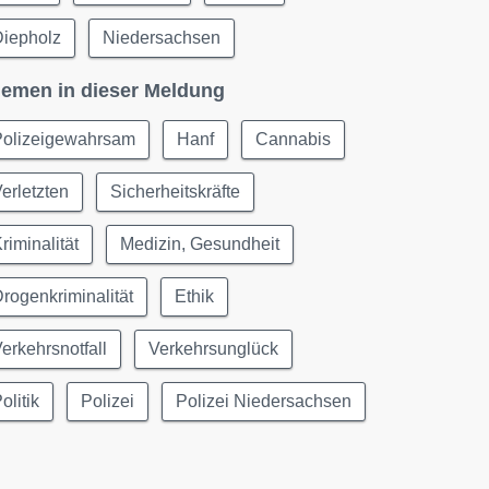
Diepholz
Niedersachsen
emen in dieser Meldung
Polizeigewahrsam
Hanf
Cannabis
erletzten
Sicherheitskräfte
riminalität
Medizin, Gesundheit
rogenkriminalität
Ethik
erkehrsnotfall
Verkehrsunglück
olitik
Polizei
Polizei Niedersachsen