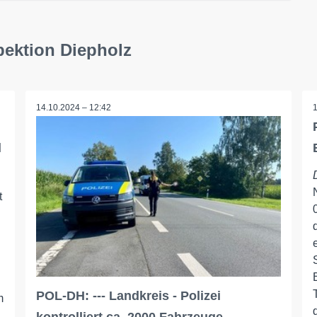
pektion Diepholz
14.10.2024 – 12:42
l
t
POL-DH: --- Landkreis - Polizei
m
d