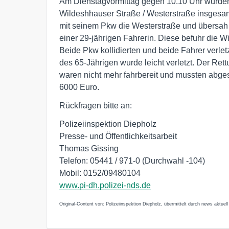
Am Dienstagvormittag gegen 10.10 Uhr wurden
Wildeshhauser Straße / Westerstraße insgesamt 
mit seinem Pkw die Westerstraße und übersah
einer 29-jährigen Fahrerin. Diese befuhr die W
Beide Pkw kollidierten und beide Fahrer verletz
des 65-Jährigen wurde leicht verletzt. Der Re
waren nicht mehr fahrbereit und mussten abge
6000 Euro.
Rückfragen bitte an:
Polizeiinspektion Diepholz
Presse- und Öffentlichkeitsarbeit
Thomas Gissing
Telefon: 05441 / 971-0 (Durchwahl -104)
Mobil: 0152/09480104
www.pi-dh.polizei-nds.de
Original-Content von: Polizeiinspektion Diepholz, übermittelt durch news aktuell