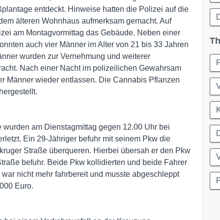
plantage entdeckt. Hinweise hatten die Polizei auf die
 dem älteren Wohnhaus aufmerksam gemacht. Auf
lizei am Montagvormittag das Gebäude. Neben einer
Th
onnten auch vier Männer im Alter von 21 bis 33 Jahren
änner wurden zur Vernehmung und weiterer
bracht. Nach einer Nacht im polizeilichen Gewahrsam
r Männer wieder entlassen. Die Cannabis Pflanzen
V
hergestellt.
K
e wurden am Dienstagmittag gegen 12.00 Uhr bei
D
rletzt. Ein 29-Jähriger befuhr mit seinem Pkw die
ukruger Straße überqueren. Hierbei übersah er den Pkw
V
Straße befuhr. Beide Pkw kollidierten und beide Fahrer
n war nicht mehr fahrbereit und musste abgeschleppt
P
000 Euro.