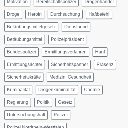
Motivation
Bereitschaftspolizei
Drogenhandel
Droge
Heroin
Durchsuchung
Haftbefehl
Betäubungsmittelgesetz
Diensthund
Betäubungsmittel
Polizeipräsident
Bundespolizei
Ermittlungsverfahren
Hanf
Ermittlungsrichter
Sicherheitspartner
Präsenz
Sicherheitskräfte
Medizin, Gesundheit
Kriminalität
Drogenkriminalität
Chemie
Regierung
Politik
Gesetz
Untersuchungshaft
Polizei
Polizei Nordrhein-Westfalen