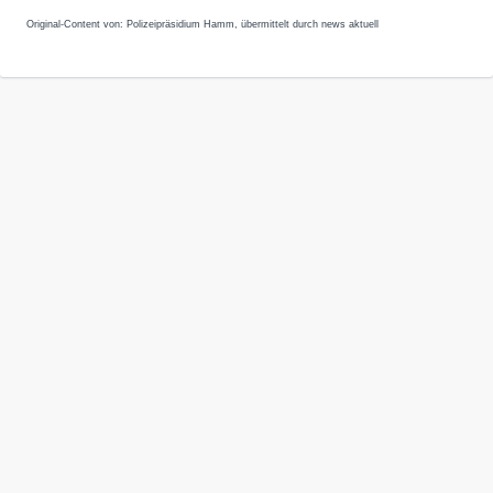
Original-Content von: Polizeipräsidium Hamm, übermittelt durch news aktuell