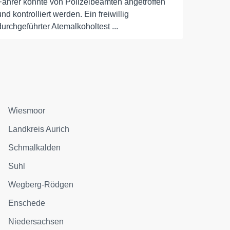
Fahrer konnte von Polizeibeamten angetroffen
und kontrolliert werden. Ein freiwillig
durchgeführter Atemalkoholtest ...
Wiesmoor
Landkreis Aurich
Schmalkalden
Suhl
Wegberg-Rödgen
Enschede
Niedersachsen