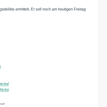
elikts ermittelt. Er soll noch am heutigen Freitag
e
rw.eu/
nrw.eu
tuell