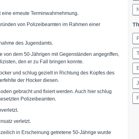
N
t eine erneute Terminwahrnehmung.
Th
gründen von Polizeibeamten im Rahmen einer
aßnahme des Jugendamts.
T
 von dem 50-Jährigen mit Gegenständen angegriffen,
izisten, den er zu Fall bringen konnte.
ocker und schlug gezielt in Richtung des Kopfes des
rfehlte der Hocker diesen.
J
den gebracht und fixiert werden. Auch hier schlug
P
ngesetzten Polizeibeamten.
erletzt.
satz verletzt.
izeilich in Erscheinung getretene 50-Jährige wurde