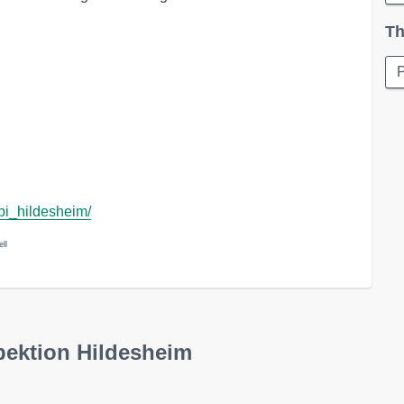
Th
P
/pi_hildesheim/
ll
pektion Hildesheim