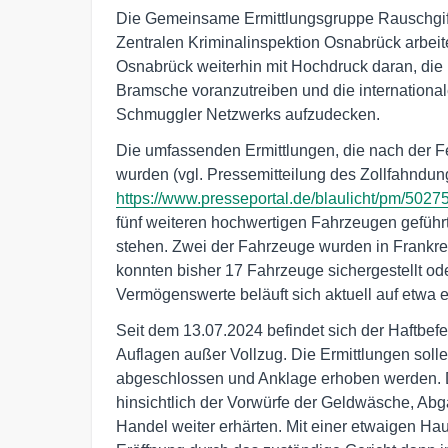
Die Gemeinsame Ermittlungsgruppe Rauschgif
Zentralen Kriminalinspektion Osnabrück arbeit
Osnabrück weiterhin mit Hochdruck daran, die
Bramsche voranzutreiben und die internationa
Schmuggler Netzwerks aufzudecken.
Die umfassenden Ermittlungen, die nach der F
wurden (vgl. Pressemitteilung des Zollfahnd
https://www.presseportal.de/blaulicht/pm/502
fünf weiteren hochwertigen Fahrzeugen geführt,
stehen. Zwei der Fahrzeuge wurden in Frankrei
konnten bisher 17 Fahrzeuge sichergestellt od
Vermögenswerte beläuft sich aktuell auf etwa e
Seit dem 13.07.2024 befindet sich der Haftbef
Auflagen außer Vollzug. Die Ermittlungen soll
abgeschlossen und Anklage erhoben werden. 
hinsichtlich der Vorwürfe der Geldwäsche, Ab
Handel weiter erhärten. Mit einer etwaigen Ha