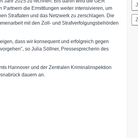
im Jahr 2025 zu rechnen. Bis dahin wird die GER
J
 Partnern die Ermittlungen weiter intensivieren, um
en Straftaten und das Netzwerk zu zerschlagen. Die
Z
mmenarbeit mit den Zoll- und Strafverfolgungsbehörden
gen, dass wir konsequent und erfolgreich gegen
 vorgehen", so Julia Söllner, Pressesprecherin des
mts Hannover und der Zentralen Kriminalinspektion
Osnabrück dauern an.