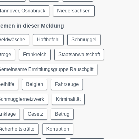
Hannover, Osnabrück
Niedersachsen
emen in dieser Meldung
Geldwäsche
Haftbefehl
Schmuggel
Droge
Frankreich
Staatsanwaltschaft
Gemeinsame Ermittlungsgruppe Rauschgift
eihilfe
Belgien
Fahrzeuge
Schmugglernetzwerk
Kriminalität
Anklage
Gesetz
Betrug
icherheitskräfte
Korruption