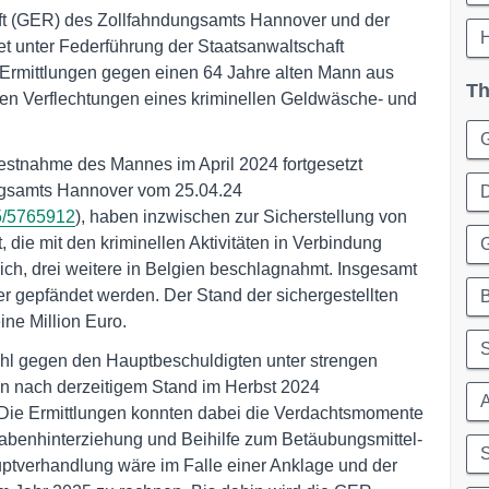
t (GER) des Zollfahndungsamts Hannover und der
et unter Federführung der Staatsanwaltschaft
 Ermittlungen gegen einen 64 Jahre alten Mann aus
Th
len Verflechtungen eines kriminellen Geldwäsche- und
estnahme des Mannes im April 2024 fortgesetzt
ungsamts Hannover vom 25.04.24
75/5765912
), haben inzwischen zur Sicherstellung von
 die mit den kriminellen Aktivitäten in Verbindung
ch, drei weitere in Belgien beschlagnahmt. Insgesamt
er gepfändet werden. Der Stand der sichergestellten
B
ine Million Euro.
ehl gegen den Hauptbeschuldigten unter strengen
en nach derzeitigem Stand im Herbst 2024
Die Ermittlungen konnten dabei die Verdachtsmomente
gabenhinterziehung und Beihilfe zum Betäubungsmittel-
S
uptverhandlung wäre im Falle einer Anklage und der