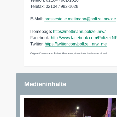
Telefon: 02104 / 982-1010
Telefax: 02104 / 982-1028
E-Mail:
pressestelle.mettmann@polizei.nrw.de
Homepage:
https://mettmann.polizei.nrw/
Facebook:
http://www.facebook.com/Polizei.
Twitter:
https://twitter.com/polizei_nrw_me
Original-Content von: Polizei Mettmann, übermittelt durch news aktuell
Medieninhalte