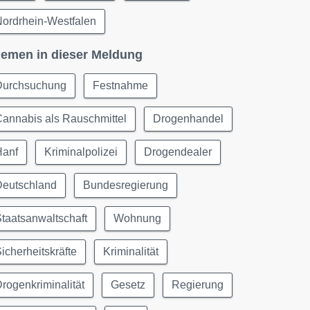
ordrhein-Westfalen
emen in dieser Meldung
Durchsuchung
Festnahme
annabis als Rauschmittel
Drogenhandel
Hanf
Kriminalpolizei
Drogendealer
Deutschland
Bundesregierung
taatsanwaltschaft
Wohnung
icherheitskräfte
Kriminalität
rogenkriminalität
Gesetz
Regierung