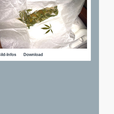
ild-Infos
Download