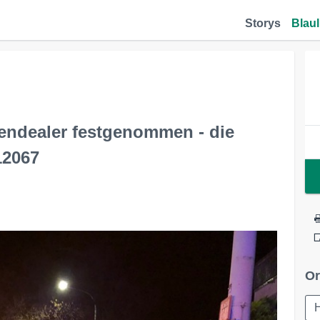
Storys
Blaul
ndealer festgenommen - die
312067
Or