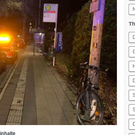
N
Th
C
S
S
D
inhalte