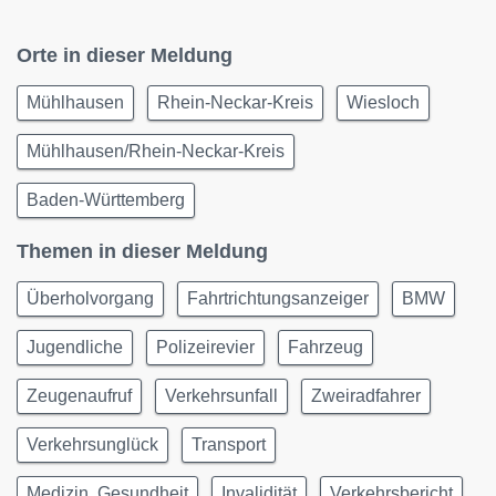
Orte in dieser Meldung
Mühlhausen
Rhein-Neckar-Kreis
Wiesloch
Mühlhausen/Rhein-Neckar-Kreis
Baden-Württemberg
Themen in dieser Meldung
Überholvorgang
Fahrtrichtungsanzeiger
BMW
Jugendliche
Polizeirevier
Fahrzeug
Zeugenaufruf
Verkehrsunfall
Zweiradfahrer
Verkehrsunglück
Transport
Medizin, Gesundheit
Invalidität
Verkehrsbericht