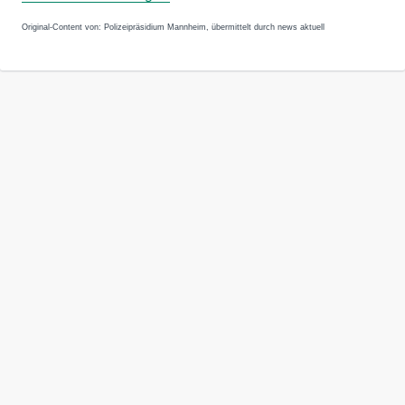
Original-Content von: Polizeipräsidium Mannheim, übermittelt durch news aktuell