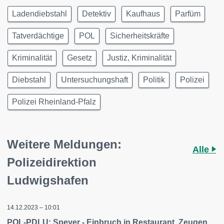
Ladendiebstahl
Detektiv
Kaufhaus
Parfüm
Tatverdächtige
POL
Sicherheitskräfte
Kriminalität
Gesetz
Justiz, Kriminalität
Diebstahl
Untersuchungshaft
Politik
Polizei
Polizei Rheinland-Pfalz
Weitere Meldungen:
Alle
Polizeidirektion
Ludwigshafen
14.12.2023 – 10:01
POL-PDLU: Speyer - Einbruch in Restaurant, Zeugen