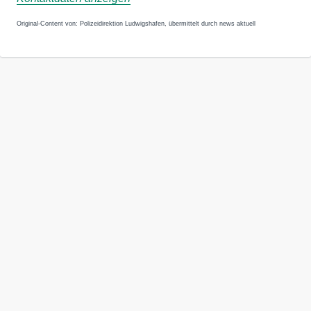
Original-Content von: Polizeidirektion Ludwigshafen, übermittelt durch news aktuell