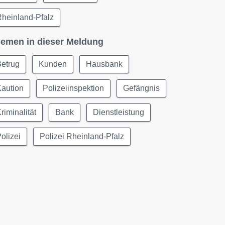
heinland-Pfalz
emen in dieser Meldung
Betrug
Kunden
Hausbank
Kaution
Polizeiinspektion
Gefängnis
riminalität
Bank
Dienstleistung
olizei
Polizei Rheinland-Pfalz