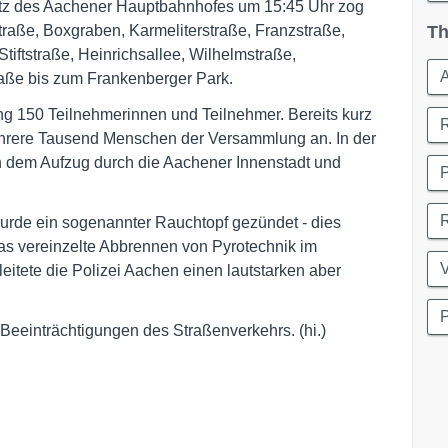
atz des Aachener Hauptbahnhofes um 15:45 Uhr zog
aße, Boxgraben, Karmeliterstraße, Franzstraße,
Th
tiftstraße, Heinrichsallee, Wilhelmstraße,
A
aße bis zum Frankenberger Park.
ng 150 Teilnehmerinnen und Teilnehmer. Bereits kurz
rere Tausend Menschen der Versammlung an. In der
an dem Aufzug durch die Aachener Innenstadt und
P
urde ein sogenannter Rauchtopf gezündet - dies
das vereinzelte Abbrennen von Pyrotechnik im
leitete die Polizei Aachen einen lautstarken aber
P
Beeinträchtigungen des Straßenverkehrs. (hi.)