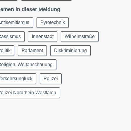
emen in dieser Meldung
ntisemitismus
Pyrotechnik
Rassismus
Innenstadt
Wilhelmstraße
olitik
Parlament
Diskriminierung
Religion, Weltanschauung
Verkehrsunglück
Polizei
olizei Nordrhein-Westfalen