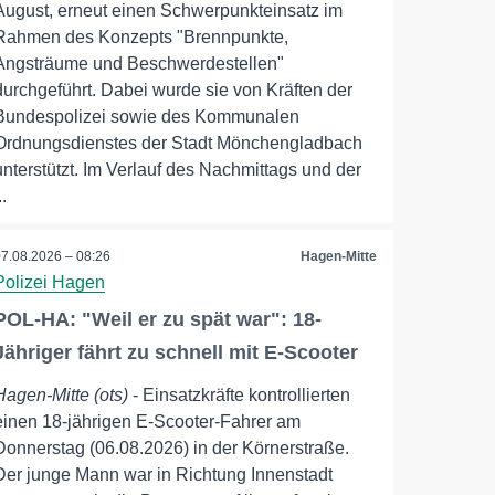
August, erneut einen Schwerpunkteinsatz im
Rahmen des Konzepts "Brennpunkte,
Angsträume und Beschwerdestellen"
durchgeführt. Dabei wurde sie von Kräften der
Bundespolizei sowie des Kommunalen
Ordnungsdienstes der Stadt Mönchengladbach
unterstützt. Im Verlauf des Nachmittags und der
..
07.08.2026 – 08:26
Hagen-Mitte
Polizei Hagen
POL-HA: "Weil er zu spät war": 18-
Jähriger fährt zu schnell mit E-Scooter
Hagen-Mitte (ots)
- Einsatzkräfte kontrollierten
einen 18-jährigen E-Scooter-Fahrer am
Donnerstag (06.08.2026) in der Körnerstraße.
Der junge Mann war in Richtung Innenstadt