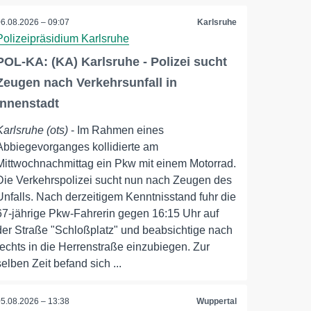
06.08.2026 – 09:07
Karlsruhe
Polizeipräsidium Karlsruhe
POL-KA: (KA) Karlsruhe - Polizei sucht
Zeugen nach Verkehrsunfall in
Innenstadt
Karlsruhe (ots)
- Im Rahmen eines
Abbiegevorganges kollidierte am
Mittwochnachmittag ein Pkw mit einem Motorrad.
Die Verkehrspolizei sucht nun nach Zeugen des
Unfalls. Nach derzeitigem Kenntnisstand fuhr die
67-jährige Pkw-Fahrerin gegen 16:15 Uhr auf
der Straße "Schloßplatz" und beabsichtige nach
rechts in die Herrenstraße einzubiegen. Zur
selben Zeit befand sich ...
05.08.2026 – 13:38
Wuppertal