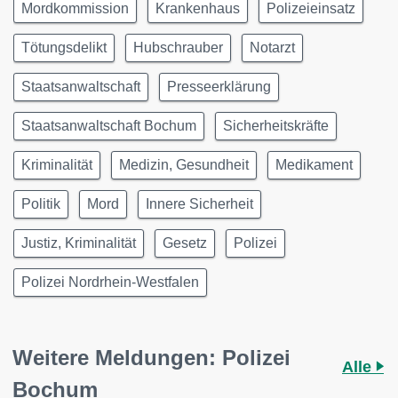
Mordkommission
Krankenhaus
Polizeieinsatz
Tötungsdelikt
Hubschrauber
Notarzt
Staatsanwaltschaft
Presseerklärung
Staatsanwaltschaft Bochum
Sicherheitskräfte
Kriminalität
Medizin, Gesundheit
Medikament
Politik
Mord
Innere Sicherheit
Justiz, Kriminalität
Gesetz
Polizei
Polizei Nordrhein-Westfalen
Weitere Meldungen: Polizei
Alle
Bochum