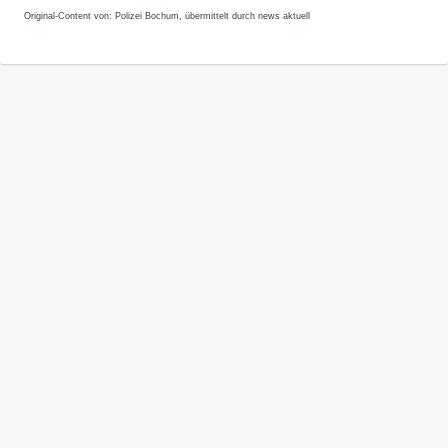
Original-Content von: Polizei Bochum, übermittelt durch news aktuell