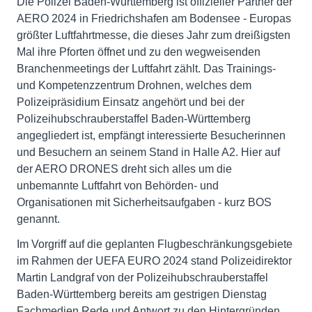
Die Polizei Baden-Württemberg ist offizieller Partner der
AERO 2024 in Friedrichshafen am Bodensee - Europas
größter Luftfahrtmesse, die dieses Jahr zum dreißigsten
Mal ihre Pforten öffnet und zu den wegweisenden
Branchenmeetings der Luftfahrt zählt. Das Trainings-
und Kompetenzzentrum Drohnen, welches dem
Polizeipräsidium Einsatz angehört und bei der
Polizeihubschrauberstaffel Baden-Württemberg
angegliedert ist, empfängt interessierte Besucherinnen
und Besuchern an seinem Stand in Halle A2. Hier auf
der AERO DRONES dreht sich alles um die
unbemannte Luftfahrt von Behörden- und
Organisationen mit Sicherheitsaufgaben - kurz BOS
genannt.
Im Vorgriff auf die geplanten Flugbeschränkungsgebiete
im Rahmen der UEFA EURO 2024 stand Polizeidirektor
Martin Landgraf von der Polizeihubschrauberstaffel
Baden-Württemberg bereits am gestrigen Dienstag
Fachmedien Rede und Antwort zu den Hintergründen