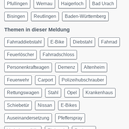
Pfullingen
Wernau
Haigerloch
Bad Urach
Bisingen
Reutlingen
Baden-Württemberg
Themen in dieser Meldung
Fahrraddiebstahl
E-Bike
Diebstahl
Fahrrad
Feuerlöscher
Fahrradschloss
Personenkraftwagen
Demenz
Altenheim
Feuerwehr
Carport
Polizeihubschrauber
Rettungswagen
Stahl
Opel
Krankenhaus
Schiebetür
Nissan
E-Bikes
Auseinandersetzung
Pfefferspray