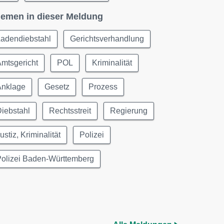
emen in dieser Meldung
Ladendiebstahl
Gerichtsverhandlung
mtsgericht
POL
Kriminalität
Anklage
Gesetz
Prozess
iebstahl
Rechtsstreit
Regierung
ustiz, Kriminalität
Polizei
Polizei Baden-Württemberg