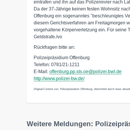
eintrafen und ihn auf das Polizeirevier nach La
Da der 37-Jährige keinen festen Wohnsitz nac
Offenburg ein sogenanntes "beschleunigtes Ver
diesem Gerichtsverfahren am Freitagmorgen w
vorgehaltene Körperverletzung ein. Für seine Ta
Geldstrafe./vo
Rückfragen bitte an:
Polizeipräsidium Offenburg
Telefon: 0781/21-1211
E-Mail:
offenburg.pp.sts.oe@polizei.bwl.de
http://www.polizei-bw.de/
Original-Content von: Polizeipräsidium Offenburg, übermittelt durch news aktuel
Weitere Meldungen: Polizeiprä